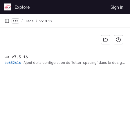
Skip to content
Explore
Sign in
GitLab
Tags
v7.3.16
Show more breadcrumbs
v7.3.16
be652616
·
Ajout de la configuration du `letter-spacing` dans le design système typographique (#1004)